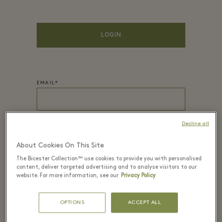
LOGIN
EMAIL*
Decline all
PASSWORD*
About Cookies On This Site
The Bicester Collection™ use cookies to provide you with personalised
content, deliver targeted advertising and to analyse visitors to our
website. For more information, see our
Privacy Policy
NOME
*
OPTIONS
ACCEPT ALL