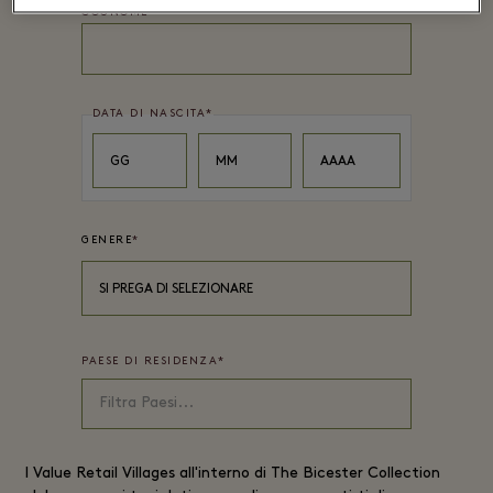
COGNOME
*
DATA DI NASCITA
*
Day
Month
Year
GG
MM
AAAA
GENERE
*
SI PREGA DI SELEZIONARE
PAESE DI RESIDENZA
*
I
Value Retail
Villages all'interno di The Bicester Collection