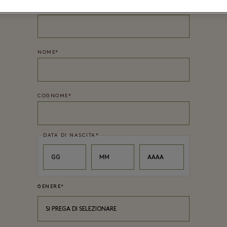
PASSWORD*
NOME
*
COGNOME
*
DATA DI NASCITA
*
Day
Month
Year
GG
MM
AAAA
GENERE
*
SI PREGA DI SELEZIONARE