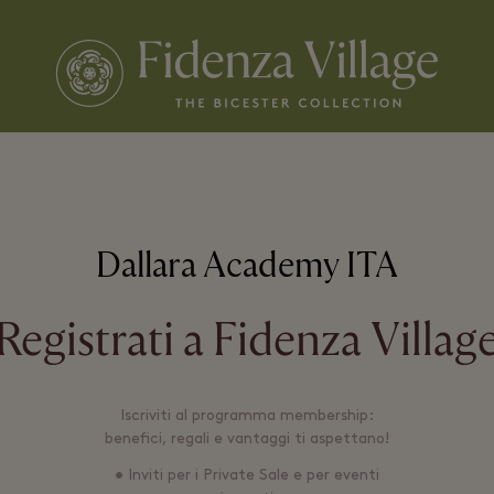
Dallara Academy ITA
Registrati a Fidenza Villag
Iscriviti al programma membership:
benefici, regali e vantaggi ti aspettano!
• Inviti per i Private Sale e per eventi