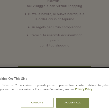
riservati,
nel Villaggio e con Virtual Shopping
• Tutte le novità, le nuove boutique e
le collezioni in anteprima
• Un regalo per il tuo compleanno
• Premi a te riservati accumulando
punti
con il tuo shopping
LOGIN
kies On This Site
r Collection™ use cookies to provide you with personalised content, deliver targete
se visitors to our website. For more information, see our
Privacy Policy
EMAIL*
OPTIONS
ACCEPT ALL