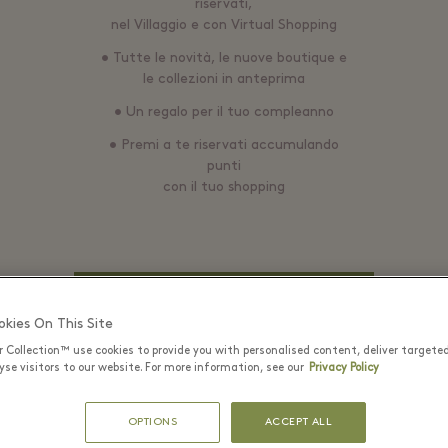
riservati,
nel Villaggio e con Virtual Shopping
• Tutte le novità, le nuove boutique e
le collezioni in anteprima
• Un regalo per il tuo compleanno
• Premi a te riservati accumulando
punti
con il tuo shopping
LOGIN
kies On This Site
r Collection™ use cookies to provide you with personalised content, deliver targete
se visitors to our website. For more information, see our
Privacy Policy
EMAIL*
OPTIONS
ACCEPT ALL