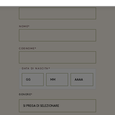
PASSWORD*
NOME
*
COGNOME
*
DATA DI NASCITA
*
Day
Month
Year
GG
MM
AAAA
GENERE
*
SI PREGA DI SELEZIONARE