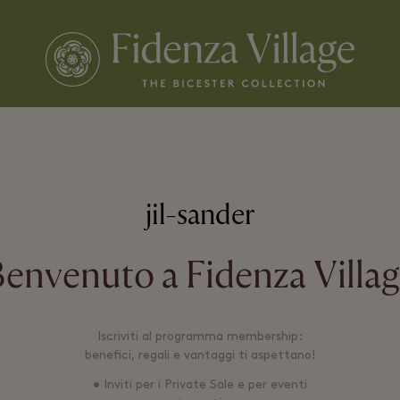
jil-sander
envenuto a Fidenza Villa
Iscriviti al programma membership:
benefici, regali e vantaggi ti aspettano!
• Inviti per i Private Sale e per eventi