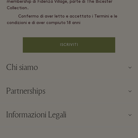
membership di Fidenza Village, parte di The Bicester
Collection.
Confermo di aver letto e accettato i Termini e le
condizioni e di aver compiuto 18 anni
ISCRIVITI
Chi siamo
About us
Partnerships
FAQs
I nostri partner
Mappa del Villaggio
Informazioni Legali
Diventa un partner
Novità nelle boutique
Termini & Condizioni del Sito
Prenotazioni di gruppi
Contattaci