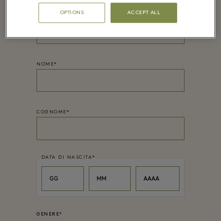
OPTIONS
ACCEPT ALL
PASSWORD*
NOME
*
COGNOME
*
DATA DI NASCITA
*
Day
Month
Year
GG
MM
AAAA
GENERE
*