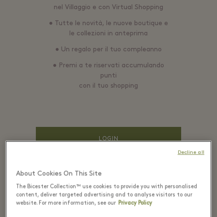
nel Villaggio e con Virtual Shopping
• Tutte le novità, le nuove boutique e
le collezioni in anteprima
• Un regalo per il tuo compleanno
• Premi a te riservati accumulando
punti
con il tuo shopping
LOGIN
Decline all
About Cookies On This Site
EMAIL*
The Bicester Collection™ use cookies to provide you with personalised
content, deliver targeted advertising and to analyse visitors to our
website. For more information, see our
Privacy Policy