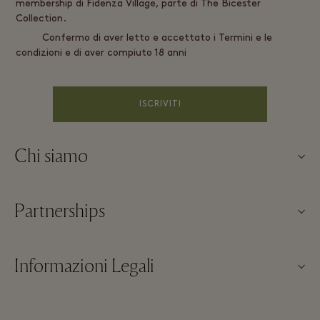
membership di Fidenza Village, parte di The Bicester
Collection.
Confermo di aver letto e accettato i Termini e le
condizioni e di aver compiuto 18 anni
ISCRIVITI
Chi siamo
About us
Partnerships
FAQs
I nostri partner
Mappa del Villaggio
Informazioni Legali
Diventa un partner
Novità nelle boutique
Termini & Condizioni del Sito
Prenotazioni di gruppi
Contattaci