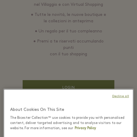
nel Villaggio e con Virtual Shopping
• Tutte le novità, le nuove boutique e
le collezioni in anteprima
• Un regalo per il tuo compleanno
• Premi a te riservati accumulando
punti
con il tuo shopping
LOGIN
Decline all
About Cookies On This Site
EMAIL*
The Bicester Collection™ use cookies to provide you with personalised
content, deliver targeted advertising and to analyse visitors to our
website. For more information, see our
Privacy Policy