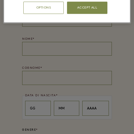
OPTIONS
ACCEPT ALL
PASSWORD*
NOME
*
COGNOME
*
DATA DI NASCITA
*
Day
Month
Year
GG
MM
AAAA
GENERE
*