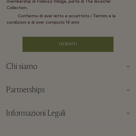
membership di Fidenza Village, parte di The Bicester
Collection.
Confermo di aver letto e accettato i Termini e le
condizioni e di aver compiuto 18 anni
ISCRIVITI
Chi siamo
About us
Partnerships
FAQs
I nostri partner
Mappa del Villaggio
Informazioni Legali
Diventa un partner
Novità nelle boutique
Termini & Condizioni del Sito
Prenotazioni di gruppi
Contattaci