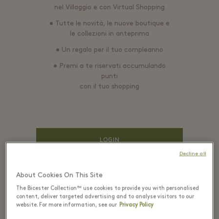
nel Villaggio e con Virtual Shopping
• Tutte le novità, le nuove boutique e
le collezioni in anteprima
• Un regalo per il tuo compleanno
• Premi a te riservati accumulando
punti
con il tuo shopping
LOGIN
Decline all
About Cookies On This Site
EMAIL*
The Bicester Collection™ use cookies to provide you with personalised
content, deliver targeted advertising and to analyse visitors to our
website. For more information, see our
Privacy Policy