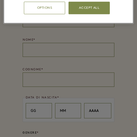
OPTIONS
ACCEPT ALL
PASSWORD*
NOME
*
COGNOME
*
DATA DI NASCITA
*
Day
Month
Year
GG
MM
AAAA
GENERE
*