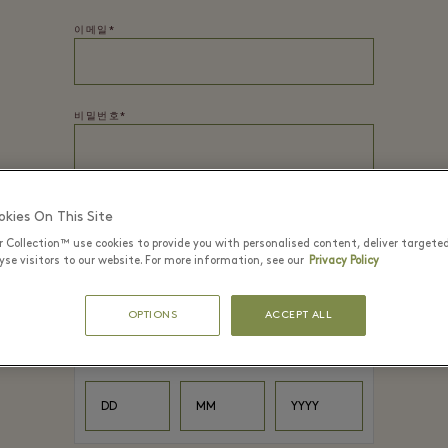
이메일*
비밀번호*
이름
*
kies On This Site
r Collection™ use cookies to provide you with personalised content, deliver targete
se visitors to our website. For more information, see our
Privacy Policy
성
*
OPTIONS
ACCEPT ALL
생년월일
*
Day
Month
Year
DD
MM
YYYY