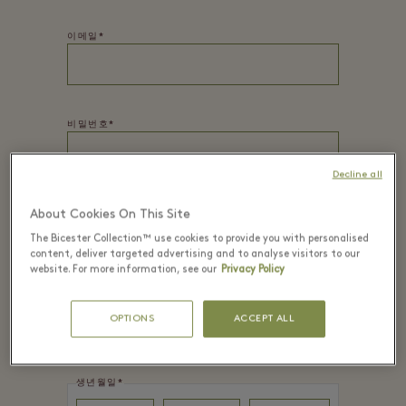
이메일*
비밀번호*
Decline all
About Cookies On This Site
이름
*
The Bicester Collection™ use cookies to provide you with personalised
content, deliver targeted advertising and to analyse visitors to our
website. For more information, see our
Privacy Policy
성
*
OPTIONS
ACCEPT ALL
생년월일
*
Day
Month
Year