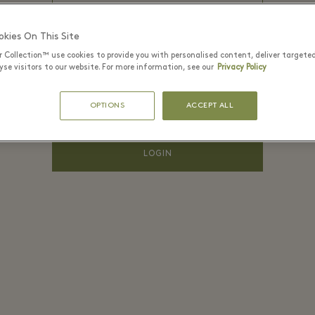
PASSWORD*
kies On This Site
r Collection™ use cookies to provide you with personalised content, deliver targete
se visitors to our website. For more information, see our
Privacy Policy
Ti ricordi di
Ha dimenticato la
me?
OPTIONS
ACCEPT ALL
password?
LOGIN